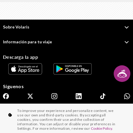
Sobre Volaris
Información para tu viaje
Descarga la app
Síguenos
To improve your experience and personalize content, we
® 2026 Volaris y su logotipo son marcas registradas de Volaris
use our own and third-party cookies. By accepting all
cookies, you confirm their use and the collection of
information. You can adjust or disable your preferences in
Términos y condiciones para volaris.com
Settings. For more information, review our
Cookie Policy.
Aviso de Privacidad