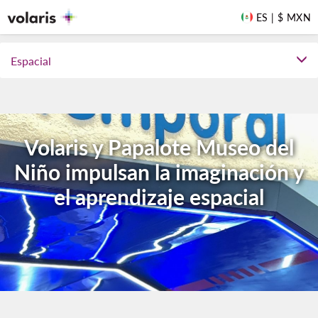
ES | $ MXN
Espacial
Volaris y Papalote Museo del
Niño impulsan la imaginación y
el aprendizaje espacial