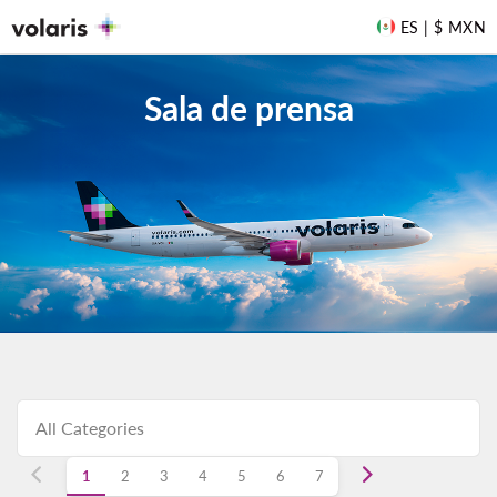
ES | $ MXN
Sala de prensa
1
2
3
4
5
6
7