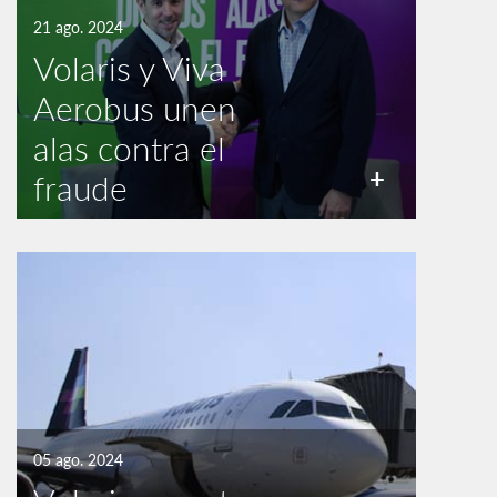
21 ago. 2024
Volaris y Viva
Aerobus unen
alas contra el
+
fraude
05 ago. 2024